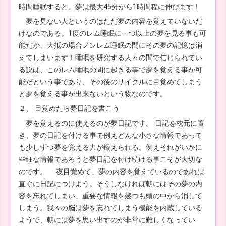
時間睡眠すると、夢は最大45分から1時間程に伸びます！
夢を見ない人というのはただ夢の内容を覚えていないだ
けなのである。1度のレム睡眠に一つ以上の夢を見る事も可
能だが、大抵の場合ノンレム睡眠の間にその夢の記憶は消
えてしまいます！睡眠を研究する人々の間で信じられてい
る説は、このレム睡眠の間に起きる事で夢を覚える事が可
能だという事であり、その後のサイクルに目覚めてしまう
と夢を覚える事が出来ないという物なのです。
２、 目覚めたら夢日記を書こう
夢を覚えるのに使えるのが夢日記です。 日記を枕元に置
き、夢の日記を付ける事で例えどんな小さな情報であって
も少しずつ夢を覚える力が鍛えられる。例えそれがいかに
些細な情報であろうと夢日記を付け続ける事こそが大切な
のです。 夜目覚めて、夢の内容を覚えているのであれば
直ぐに日記につけよう。そうしなければ朝にはその夢の内
容を忘れてしまい、重要な情報を幾つも頭の中から消して
しまう。我々の脳は夢を忘れてしまう機能を内蔵している
ようで、朝には夢を思い出すのが非常に難しくなってい