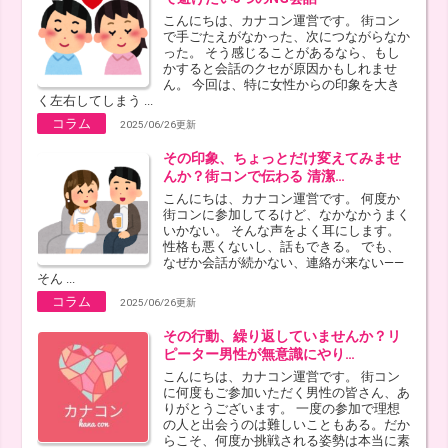
こんにちは、カナコン運営です。 街コン
で手ごたえがなかった、次につながらなか
った。 そう感じることがあるなら、もし
かすると会話のクセが原因かもしれませ
ん。 今回は、特に女性からの印象を大き
く左右してしまう ...
コラム
2025/06/26更新
その印象、ちょっとだけ変えてみませ
んか？街コンで伝わる 清潔…
こんにちは、カナコン運営です。 何度か
街コンに参加してるけど、なかなかうまく
いかない。 そんな声をよく耳にします。
性格も悪くないし、話もできる。 でも、
なぜか会話が続かない、連絡が来ない——
そん ...
コラム
2025/06/26更新
その行動、繰り返していませんか？リ
ピーター男性が無意識にやり…
こんにちは、カナコン運営です。 街コン
に何度もご参加いただく男性の皆さん、あ
りがとうございます。 一度の参加で理想
の人と出会うのは難しいこともある。だか
らこそ、何度か挑戦される姿勢は本当に素