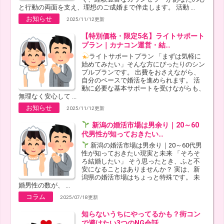
と行動の両面を支え、理想のご成婚まで伴走します。 活動 ...
お知らせ
2025/11/12更新
【特別価格・限定5名】ライトサポート
プラン｜カナコン運営・結…
ライトサポートプラン 「まずは気軽に
始めてみたい」そんな方にぴったりのシン
プルプランです。 出費をおさえながら、
自分のペースで婚活を進められます。 活
動に必要な基本サポートを受けながらも、
無理なく安心して ...
お知らせ
2025/11/12更新
新潟の婚活市場は男余り｜20～60
代男性が知っておきたい…
新潟の婚活市場は男余り｜20～60代男
性が知っておきたい現実と未来 「そろそ
ろ結婚したい」 そう思ったとき、ふと不
安になることはありませんか？ 実は、新
潟県の婚活市場はちょっと特殊です。 未
婚男性の数が、 ...
コラム
2025/07/18更新
知らないうちにやってるかも？街コン
で避けたい3つのNG会話