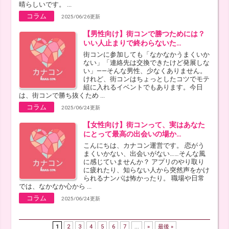
晴らしいです。 ...
コラム
2025/06/26更新
【男性向け】街コンで勝つためには？
いい人止まりで終わらないた…
街コンに参加しても「なかなかうまくいか
ない」「連絡先は交換できたけど発展しな
い」——そんな男性、少なくありません。
けれど、街コンはちょっとしたコツでモテ
組に入れるイベントでもあります。今日
は、街コンで勝ち抜くため ...
コラム
2025/06/24更新
【女性向け】街コンって、実はあなた
にとって最高の出会いの場か…
こんにちは、カナコン運営です。 恋がう
まくいかない、出会いがない……そんな風
に感じていませんか？ アプリのやり取り
に疲れたり、知らない人から突然声をかけ
られるナンパは怖かったり。 職場や日常
では、なかなか心から ...
コラム
2025/06/24更新
1
2
3
4
5
6
7
...
»
最後 »