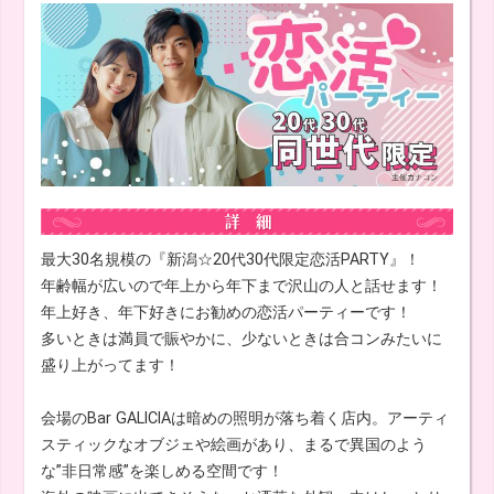
最大30名規模の『新潟☆20代30代限定恋活PARTY』！
年齢幅が広いので年上から年下まで沢山の人と話せます！
年上好き、年下好きにお勧めの恋活パーティーです！
多いときは満員で賑やかに、少ないときは合コンみたいに
盛り上がってます！
会場のBar GALICIAは暗めの照明が落ち着く店内。アーティ
スティックなオブジェや絵画があり、まるで異国のよう
な”非日常感”を楽しめる空間です！