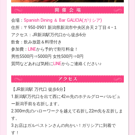
会場：
Spanish Dining ＆ Bar GALICIA(ガリシア)
住所：〒950-0901 新潟県新潟市中央区弁天２丁目４−１
アクセス：JR新潟駅万代口から徒歩6分
飲食：飲み放題＆料理付き
参加費：
LINE
から予約で割引料金！
男性5500円⇒5000円 女性500円⇒0円
質問などあれば気軽に
LINE
からご連絡ください♪
【JR新潟駅 万代口 徒歩6分】
1.新潟駅万代口を出て西に42ｍ先のホテルグローバルビュ
ー新潟手前を右折します。
2.300m先のハローワークを越えて右折し22m先を左折しま
す。
3.お店はガルベストンさんの向かい！ガリシアに到着で
す！