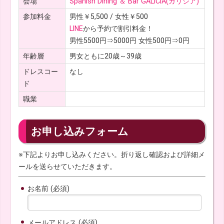
会場
Spanish Dining ＆ Bar GALICIA(ガリシア)
参加料金
男性￥5,500 / 女性￥500
LINE
から予約で割引料金！
男性5500円⇒5000円 女性500円⇒0円
年齢層
男女ともに20歳～39歳
ドレスコー
なし
ド
職業
お申し込みフォーム
※下記よりお申し込みください。折り返し確認および詳細メ
ールを送らせていただきます。
お名前 (必須)
メールアドレス (必須)