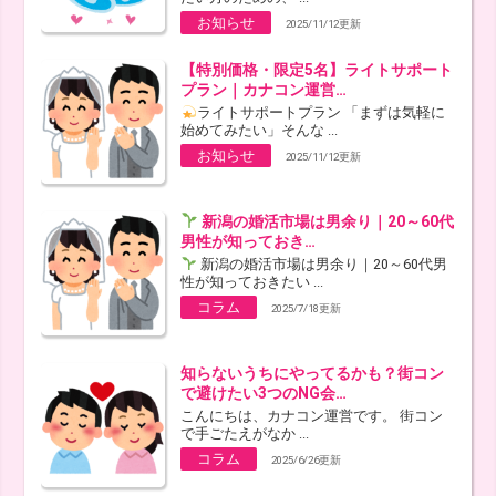
お知らせ
2025/11/12更新
【特別価格・限定5名】ライトサポート
プラン｜カナコン運営…
ライトサポートプラン 「まずは気軽に
始めてみたい」そんな ...
お知らせ
2025/11/12更新
新潟の婚活市場は男余り｜20～60代
男性が知っておき…
新潟の婚活市場は男余り｜20～60代男
性が知っておきたい ...
コラム
2025/7/18更新
知らないうちにやってるかも？街コン
で避けたい3つのNG会…
こんにちは、カナコン運営です。 街コン
で手ごたえがなか ...
コラム
2025/6/26更新