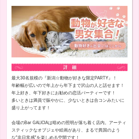
最大30名規模の『新潟☆動物が好きな限定PARTY』！
年齢幅が広いので年上から年下まで沢山の人と話せます！
年上好き、年下好きにお勧めの恋活パーティーです！
多いときは満員で賑やかに、少ないときは合コンみたいに
盛り上がってます！
会場のBar GALICIAは暗めの照明が落ち着く店内。アーティ
スティックなオブジェや絵画があり、まるで異国のよう
な”非日常感”を楽しめる空間です！