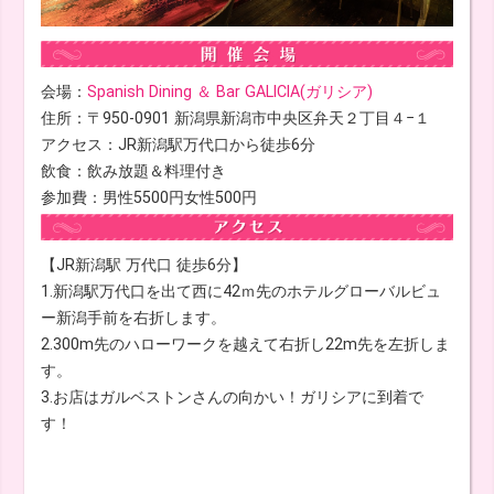
会場：
Spanish Dining ＆ Bar GALICIA(ガリシア)
住所：〒950-0901 新潟県新潟市中央区弁天２丁目４−１
アクセス：JR新潟駅万代口から徒歩6分
飲食：飲み放題＆料理付き
参加費：男性5500円女性500円
【JR新潟駅 万代口 徒歩6分】
1.新潟駅万代口を出て西に42ｍ先のホテルグローバルビュ
ー新潟手前を右折します。
2.300m先のハローワークを越えて右折し22m先を左折しま
す。
3.お店はガルベストンさんの向かい！ガリシアに到着で
す！