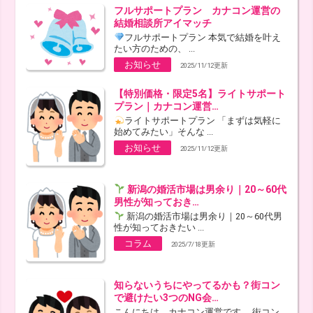
フルサポートプラン カナコン運営の
結婚相談所アイマッチ
フルサポートプラン 本気で結婚を叶え
たい方のための、 ...
お知らせ
2025/11/12更新
【特別価格・限定5名】ライトサポート
プラン｜カナコン運営…
ライトサポートプラン 「まずは気軽に
始めてみたい」そんな ...
お知らせ
2025/11/12更新
新潟の婚活市場は男余り｜20～60代
男性が知っておき…
新潟の婚活市場は男余り｜20～60代男
性が知っておきたい ...
コラム
2025/7/18更新
知らないうちにやってるかも？街コン
で避けたい3つのNG会…
こんにちは、カナコン運営です。 街コン