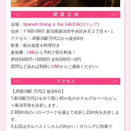
会場：
Spanish Dining ＆ Bar GALICIA(ガリシア)
住所：〒950-0901 新潟県新潟市中央区弁天２丁目４−１
アクセス：JR新潟駅万代口から徒歩6分
飲食：飲み放題＆料理付き
参加費：
LINE
から予約で割引料金！
男性5500円⇒5000円 女性500円⇒0円
質問などあれば気軽に
LINE
からご連絡ください♪
【JR新潟駅 万代口 徒歩6分】
1.新潟駅万代口を出て西に42ｍ先のホテルグローバルビュ
ー新潟手前を右折します。
2.300m先のハローワークを越えて右折し22m先を左折しま
す。
3.お店はガルベストンさんの向かい！ガリシアに到着で