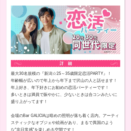
最大30名規模の『新潟☆25～35歳限定恋活PARTY』！
年齢幅が広いので年上から年下まで沢山の人と話せます！
年上好き、年下好きにお勧めの恋活パーティーです！
多いときは満員で賑やかに、少ないときは合コンみたいに
盛り上がってます！
会場のBar GALICIAは暗めの照明が落ち着く店内。アーティ
スティックなオブジェや絵画があり、まるで異国のよう
な”非日常感”を楽しめる空間です！