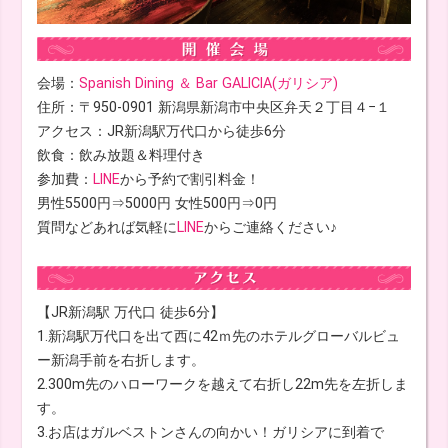
会場：
Spanish Dining ＆ Bar GALICIA(ガリシア)
住所：〒950-0901 新潟県新潟市中央区弁天２丁目４−１
アクセス：JR新潟駅万代口から徒歩6分
飲食：飲み放題＆料理付き
参加費：
LINE
から予約で割引料金！
男性5500円⇒5000円 女性500円⇒0円
質問などあれば気軽に
LINE
からご連絡ください♪
【JR新潟駅 万代口 徒歩6分】
1.新潟駅万代口を出て西に42ｍ先のホテルグローバルビュ
ー新潟手前を右折します。
2.300m先のハローワークを越えて右折し22m先を左折しま
す。
3.お店はガルベストンさんの向かい！ガリシアに到着で