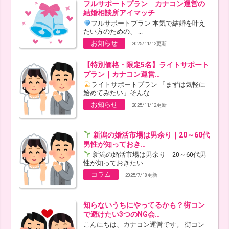
フルサポートプラン カナコン運営の
結婚相談所アイマッチ
フルサポートプラン 本気で結婚を叶え
たい方のための、 ...
お知らせ
2025/11/12更新
【特別価格・限定5名】ライトサポート
プラン｜カナコン運営…
ライトサポートプラン 「まずは気軽に
始めてみたい」そんな ...
お知らせ
2025/11/12更新
新潟の婚活市場は男余り｜20～60代
男性が知っておき…
新潟の婚活市場は男余り｜20～60代男
性が知っておきたい ...
コラム
2025/7/18更新
知らないうちにやってるかも？街コン
で避けたい3つのNG会…
こんにちは、カナコン運営です。 街コン