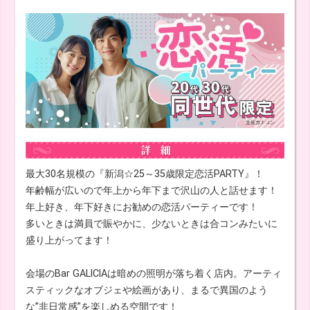
最大30名規模の『新潟☆25～35歳限定恋活PARTY』！
年齢幅が広いので年上から年下まで沢山の人と話せます！
年上好き、年下好きにお勧めの恋活パーティーです！
多いときは満員で賑やかに、少ないときは合コンみたいに
盛り上がってます！
会場のBar GALICIAは暗めの照明が落ち着く店内。アーティ
スティックなオブジェや絵画があり、まるで異国のよう
な”非日常感”を楽しめる空間です！