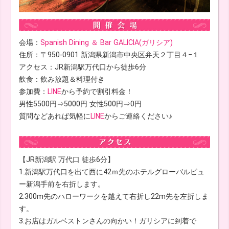
会場：
Spanish Dining ＆ Bar GALICIA(ガリシア)
住所：〒950-0901 新潟県新潟市中央区弁天２丁目４−１
アクセス：JR新潟駅万代口から徒歩6分
飲食：飲み放題＆料理付き
参加費：
LINE
から予約で割引料金！
男性5500円⇒5000円 女性500円⇒0円
質問などあれば気軽に
LINE
からご連絡ください♪
【JR新潟駅 万代口 徒歩6分】
1.新潟駅万代口を出て西に42ｍ先のホテルグローバルビュ
ー新潟手前を右折します。
2.300m先のハローワークを越えて右折し22m先を左折しま
す。
3.お店はガルベストンさんの向かい！ガリシアに到着で