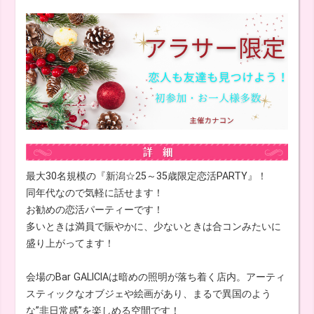
最大30名規模の『新潟☆25～35歳限定恋活PARTY』！
同年代なので気軽に話せます！
お勧めの恋活パーティーです！
多いときは満員で賑やかに、少ないときは合コンみたいに
盛り上がってます！
会場のBar GALICIAは暗めの照明が落ち着く店内。アーティ
スティックなオブジェや絵画があり、まるで異国のよう
な”非日常感”を楽しめる空間です！