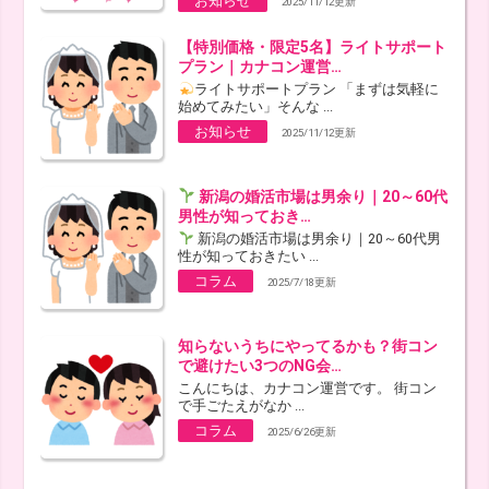
お知らせ
2025/11/12更新
【特別価格・限定5名】ライトサポート
プラン｜カナコン運営…
ライトサポートプラン 「まずは気軽に
始めてみたい」そんな ...
お知らせ
2025/11/12更新
新潟の婚活市場は男余り｜20～60代
男性が知っておき…
新潟の婚活市場は男余り｜20～60代男
性が知っておきたい ...
コラム
2025/7/18更新
知らないうちにやってるかも？街コン
で避けたい3つのNG会…
こんにちは、カナコン運営です。 街コン
で手ごたえがなか ...
コラム
2025/6/26更新