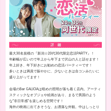
最大30名規模の『新潟☆20代30代限定恋活PARTY』！
年齢幅が広いので年上から年下まで沢山の人と話せます！
年上好き、年下好きにお勧めの恋活パーティーです！
多いときは満員で賑やかに、少ないときは合コンみたいに
盛り上がってます！
会場のBar GALICIAは暗めの照明が落ち着く店内。アーティ
スティックなオブジェや絵画があり、まるで異国のよう
な”非日常感”を楽しめる空間です！
海外の映画に出てきそうな、お洒落な外観。中はしっとり