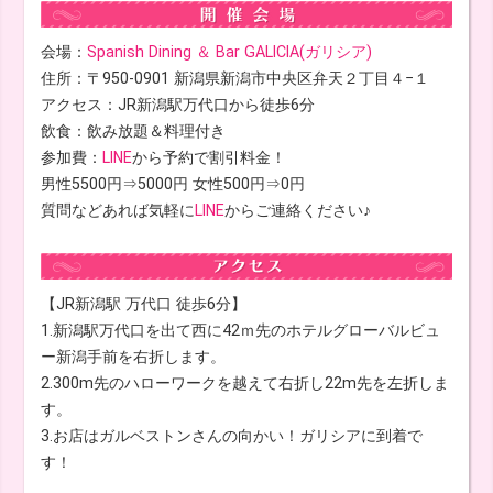
会場：
Spanish Dining ＆ Bar GALICIA(ガリシア)
住所：〒950-0901 新潟県新潟市中央区弁天２丁目４−１
アクセス：JR新潟駅万代口から徒歩6分
飲食：飲み放題＆料理付き
参加費：
LINE
から予約で割引料金！
男性5500円⇒5000円 女性500円⇒0円
質問などあれば気軽に
LINE
からご連絡ください♪
【JR新潟駅 万代口 徒歩6分】
1.新潟駅万代口を出て西に42ｍ先のホテルグローバルビュ
ー新潟手前を右折します。
2.300m先のハローワークを越えて右折し22m先を左折しま
す。
3.お店はガルベストンさんの向かい！ガリシアに到着で
す！