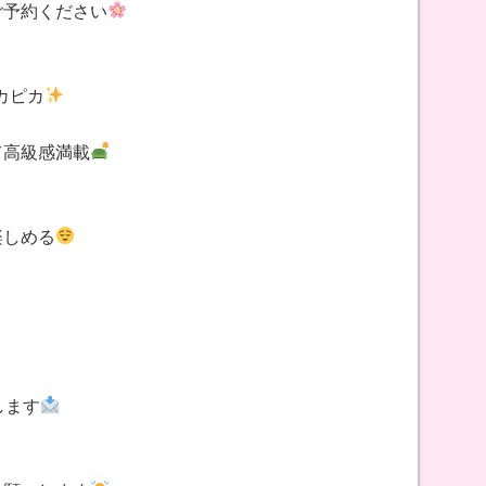
ご予約ください
カピカ
て高級感満載
楽しめる
します
】