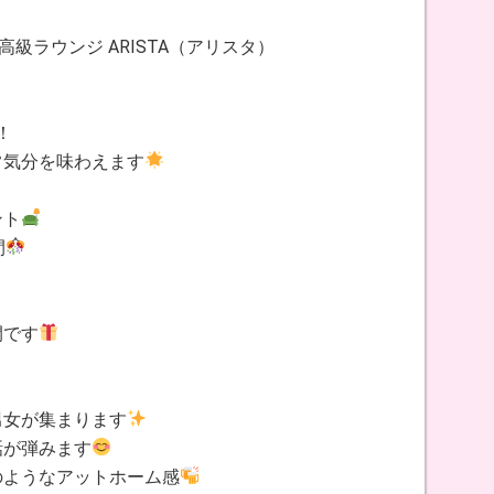
高級ラウンジ ARISTA（アリスタ）
！
常気分を味わえます
ント
間
間です
男女が集まります
話が弾みます
のようなアットホーム感