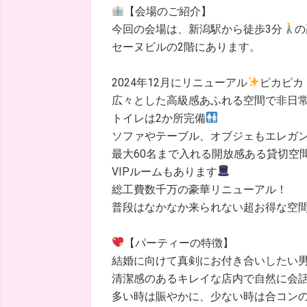
【会場のご紹介】
今回の会場は、新潟駅から徒歩3分
の
セーヌビルの2階にあります。
2024年12月にリニューアル
ピカピカ
広々とした高級感あふれる空間で非日
トイレは2か所完備
ソファやテーブル、オブジェもエレガ
最大60名まで入れる開放感ある貸切空
VIPルームもあります
総工費数千万の豪華リニューアル！
普段はなかなか来られない超お得な空
【パーティーの特徴】
結婚に向けて真剣にお付き合いしたい
清潔感のあるキレイな店内で自然に会
多い時は賑やかに、少ない時は合コン