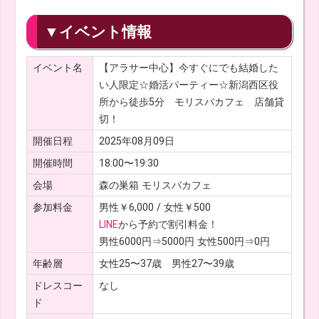
▼イベント情報
イベント名
【アラサー中心】今すぐにでも結婚した
い人限定☆婚活パーティー☆新潟西区役
所から徒歩5分 モリスバカフェ 店舗貸
切！
開催日程
2025年08月09日
開催時間
18:00〜19:30
会場
森の巣箱 モリスバカフェ
参加料金
男性￥6,000 / 女性￥500
LINE
から予約で割引料金！
男性6000円⇒5000円 女性500円⇒0円
年齢層
女性25〜37歳 男性27〜39歳
ドレスコー
なし
ド