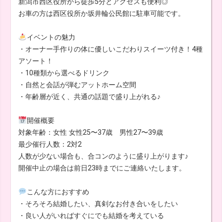
新潟市西区役所から徒歩5分とアクセスも便利◎
お車の方は西区役所か坂井輪公民館に駐車可能です。
イベントの魅力
・オーナー手作りの体に優しいこだわりスイーツ付き！4種
アソート！
・10種類から選べるドリンク
・自然と会話が弾むアットホーム空間
・年齢層が近く、共通の話題で盛り上がれる♪
開催概要
対象年齢：女性 女性25〜37歳 男性27〜39歳
最少催行人数：2対2
人数が少ない場合も、合コンのように盛り上がります♪
開催中止の場合は前日23時までにご連絡いたします。
こんな方におすすめ
・そろそろ結婚したい、真剣なお付き合いをしたい
・良い人がいればすぐにでも結婚を考えている