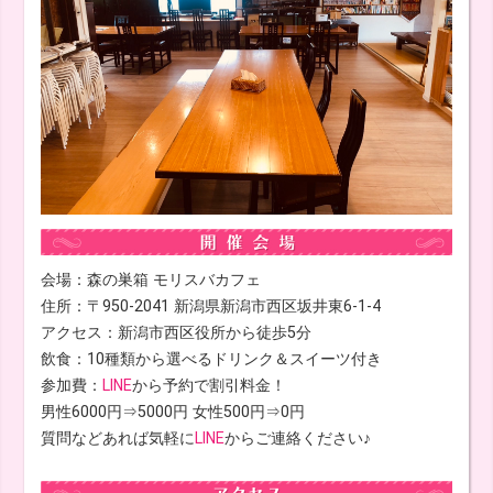
会場：森の巣箱 モリスバカフェ
住所：〒950-2041 新潟県新潟市西区坂井東6-1-4
アクセス：新潟市西区役所から徒歩5分
飲食：10種類から選べるドリンク＆スイーツ付き
参加費：
LINE
から予約で割引料金！
男性6000円⇒5000円 女性500円⇒0円
質問などあれば気軽に
LINE
からご連絡ください♪