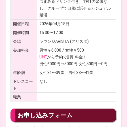
つまみ＆ドリンク付き！1対1の緊張な
し、グループで自然に話せるカジュアル
婚活
開催日程
2026年04月18日
開催時間
15:30〜17:00
会場
ラウンジARISTA (アリスタ)
参加料金
男性￥6,000 / 女性￥500
LINE
から予約で割引料金！
男性6000円⇒5000円 女性500円⇒0円
年齢層
女性31〜39歳 男性33〜41歳
ドレスコー
なし
ド
職業
お申し込みフォーム