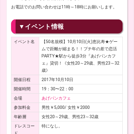
お電話でのお問い合わせは11時～18時にお願いします。
▼イベント情報
イベント名
【50名規模】10月10日(火)恵比寿★ゲー
ムで距離が縮まる！！プチ年の差で恋活
PARTY★駅から徒歩3分『あげパンカフ
ェ』貸切！《女性20～29歳、男性23～32
歳》
開催日程
2017年10月10日
開催時間
19：30〜22：00
会場
あげパンカフェ
参加料金
男性￥5,000/ 女性￥2000
年齢層
女性20～29歳、男性23～32歳
ドレスコー
特になし。
ド