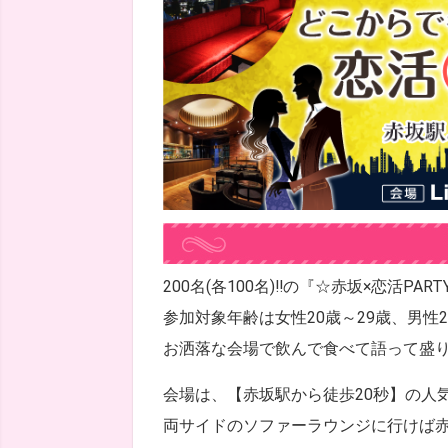
200名(各100名)!!の『☆赤坂×恋活PAR
参加対象年齢は女性20歳～29歳、男性2
お洒落な会場で飲んで食べて語って盛
会場は、【赤坂駅から徒歩20秒】の人気ラウ
両サイドのソファーラウンジに行けば