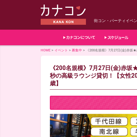
街コン・パーティイベ
HOME
>
イベント
>
募集中
>
《200名規模》7月27日(金)赤坂
《200名規模》7月27日(金)赤坂
秒の高級ラウンジ貸切！【女性20
歳】