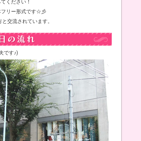
みてください！
本フリー形式です☆彡
の方と交流されています。
夫です♪)