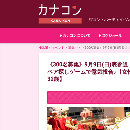
街コン・パーティイベ
HOME
>
イベント
>
募集中
>
《300名募集》9月9日(日)表参
《300名募集》9月9日(日)表参
ペア探しゲームで意気投合♪【女性
32歳】