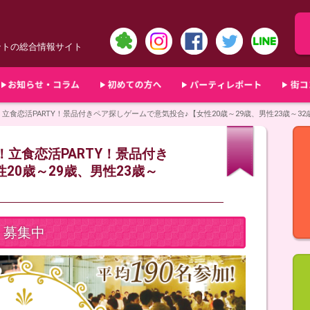
ントの総合情報サイト
道！立食恋活PARTY！景品付きペア探しゲームで意気投合♪【女性20歳～29歳、男性23歳～32
道！立食恋活PARTY！景品付き
20歳～29歳、男性23歳～
募集中