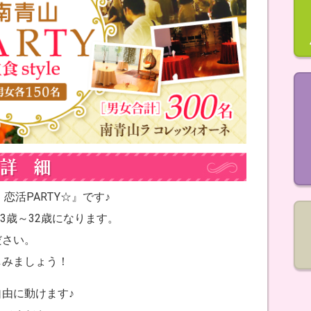
道 恋活PARTY☆』です♪
3歳～32歳になります。
ださい。
しみましょう！
由に動けます♪