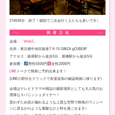
21時30分 終了！個別で二次会行く人たちも多いです♪
会場：
『AfeliZ』
住所：東京都中央区銀座7-9-15 GINZA gCUBE8F
アクセス：銀座駅から徒歩5分、新橋駅から徒歩5分
参加費：
男性5500円
女性2000円
LINE
トークで簡単に予約出来ます！
(LINEの部分をクリックで友達追加の確認画面に移ります)
会場はテレビドラマや雑誌の撮影場所としても大人気のお
洒落なスパニッシュダイナー！
思わずため息が漏れるような上質な空間で映画のワンシー
ンに居るかのような素敵なひと時を過ごせます♪