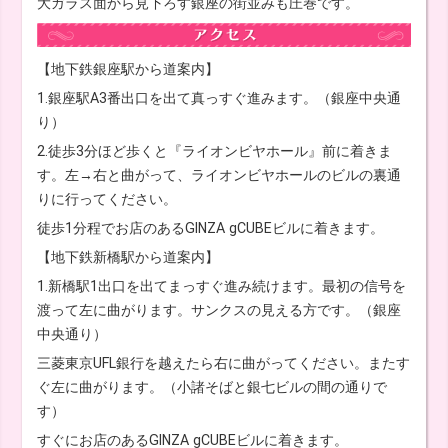
大ガラス面から見下ろす銀座の街並みも圧巻です。
【地下鉄銀座駅から道案内】
1.銀座駅A3番出口を出て真っすぐ進みます。（銀座中央通
り）
2.徒歩3分ほど歩くと『ライオンビヤホール』前に着きま
す。左→右と曲がって、ライオンビヤホールのビルの裏通
りに行ってください。
徒歩1分程でお店のあるGINZA gCUBEビルに着きます。
【地下鉄新橋駅から道案内】
1.新橋駅1出口を出てまっすぐ進み続けます。最初の信号を
渡って左に曲がります。サンクスの見える方です。（銀座
中央通り）
三菱東京UFL銀行を越えたら右に曲がってください。またす
ぐ左に曲がります。（小諸そばと銀七ビルの間の通りで
す）
すぐにお店のあるGINZA gCUBEビルに着きます。