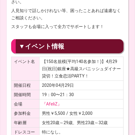
さい。
人見知りで話しかけれない等、困ったことあれば遠慮なく
ご相談ください。
スタッフも会場に入って全力でサポートします！
▼イベント情報
イベント名
【150名規模(平均140名参加！)】4月29
日(祝日)銀座★高級スパニッシュダイナー
貸切！立食恋活PARTY！
開催日程
2020年04月29日
開催時間
19：00〜21：30
会場
『AfeliZ』
参加料金
男性￥5,500 / 女性￥2,000
年齢層
女性20歳～29歳、男性23歳～32歳
ドレスコー
特になし。