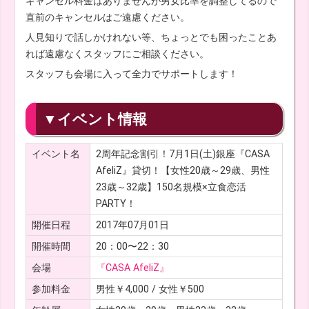
キャンセル料金はありませんが男女比率を調整してるので
直前のキャンセルはご遠慮ください。
人見知りで話しかけれない等、ちょっとでも困ったことあ
れば遠慮なくスタッフにご相談ください。
スタッフも会場に入って全力でサポートします！
▼イベント情報
イベント名
2周年記念割引！7月1日(土)銀座『CASA
AfeliZ』貸切！【女性20歳～29歳、男性
23歳～32歳】150名規模×立食恋活
PARTY！
開催日程
2017年07月01日
開催時間
20：00〜22：30
会場
『CASA AfeliZ』
参加料金
男性￥4,000 / 女性￥500