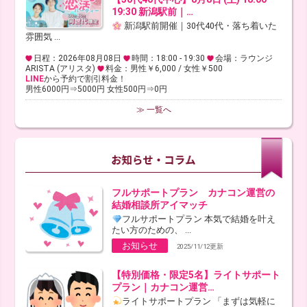
19:30 新潟駅前｜…
新潟駅前開催｜30代40代・落ち着いた
雰囲気 ...
日程：2026年08月08日
時間：18:00 - 19:30
会場：ラウンジ
ARISTA (アリスタ)
料金：男性￥6,000 / 女性￥500
LINE
から予約で割引料金！
男性6000円⇒5000円 女性500円⇒0円
≫ 一覧へ
フルサポートプラン カナコン運営の
結婚相談所アイマッチ
フルサポートプラン 本気で結婚を叶え
たい方のための、 ...
お知らせ
2025/11/12更新
【特別価格・限定5名】ライトサポート
プラン｜カナコン運営…
ライトサポートプラン 「まずは気軽に