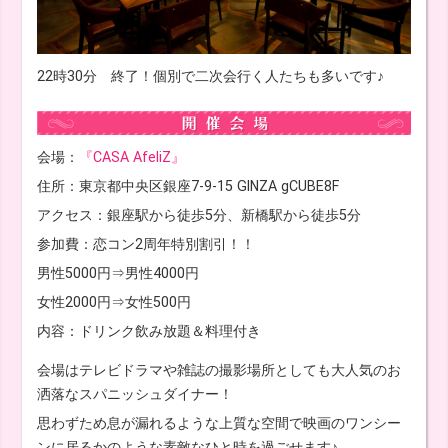
22時30分 終了！個別で二次会行く人たちも多いです♪
会場：
『CASA AfeliZ』
住所：東京都中央区銀座7-9-15 GINZA gCUBE8F
アクセス：銀座駅から徒歩5分、新橋駅から徒歩5分
参加費：恋コン2周年特別割引！！
男性5000円⇒男性4000円
女性2000円⇒女性500円
内容：ドリンク飲み放題＆料理付き
会場はテレビドラマや雑誌の撮影場所としても大人気のお
洒落なスパニッシュダイナー！
思わずため息が漏れるような上質な空間で映画のワンシー
ンに居るかのような素敵なひと時を過ごせます♪