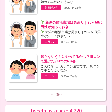
始めてみたい」そんな ...
お知らせ
2025/11/12更新
新潟の婚活市場は男余り｜20～60代
男性が知っておき…
新潟の婚活市場は男余り｜20～60代男
性が知っておきたい ...
コラム
2025/7/18更新
知らないうちにやってるかも？街コン
で避けたい3つのNG会…
こんにちは、カナコン運営です。 街コン
で手ごたえがなか ...
コラム
2025/6/26更新
≫ 一覧へ
Tweets by kanakon0220