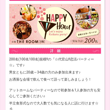
200名(100名100名)規模!!の『☆代官山!!恋活パーティー
☆』です♪
男女ともに20歳～34歳の方のみ参加出来ます♪
お洒落な会場で飲んで食べて語って楽しみましょう！
アットホームなパーティーなので初参加＆1人参加の方も安
心してご参加ください♪
半立食形式なので大人数でも気になる人に話に行けます☆
彡