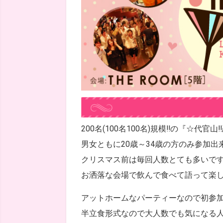
200名(100名100名)規模!!の『☆代官
男女ともに20歳～34歳の方のみ参加出
クリスマス前は毎回人数とても多いで
お洒落な会場で飲んで食べて語って楽
アットホームなパーティーなので初参加
半立食形式なので大人数でも気になる