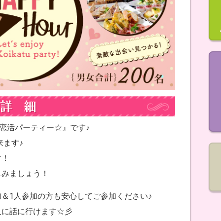
山!!恋活パーティー☆』です♪
来ます♪
す！
しみましょう！
＆1人参加の方も安心してご参加ください♪
人に話に行けます☆彡