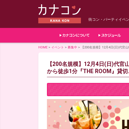
街コン・パーティイベ
HOME
>
イベント
>
募集中
>
【200名規模】12月4日(日)代官山
【200名規模】12月4日(日)代官
から徒歩1分『THE ROOM』貸切