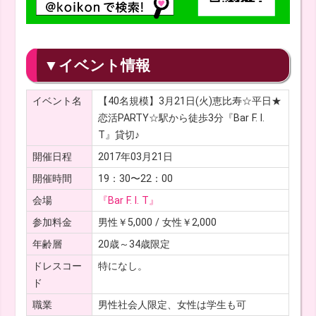
▼イベント情報
イベント名
【40名規模】3月21日(火)恵比寿☆平日★
恋活PARTY☆駅から徒歩3分『Bar F. I.
T』貸切♪
開催日程
2017年03月21日
開催時間
19：30〜22：00
会場
『Bar F. I. T』
参加料金
男性￥5,000 / 女性￥2,000
年齢層
20歳～34歳限定
ドレスコー
特になし。
ド
職業
男性社会人限定、女性は学生も可