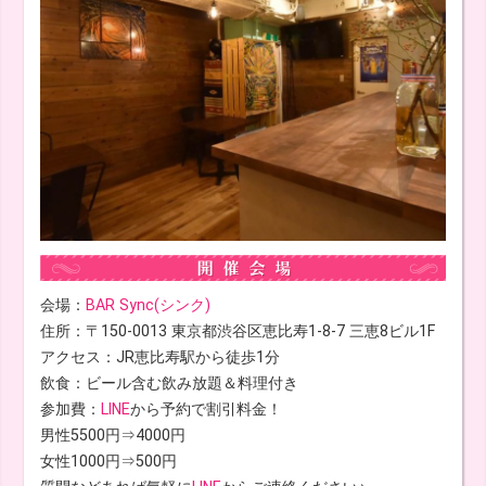
会場：
BAR Sync(シンク)
住所：〒150-0013 東京都渋谷区恵比寿1-8-7 三恵8ビル1F
アクセス：JR恵比寿駅から徒歩1分
飲食：ビール含む飲み放題＆料理付き
参加費：
LINE
から予約で割引料金！
男性5500円⇒4000円
女性1000円⇒500円