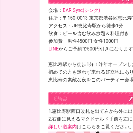
会場：
BAR Sync(シンク)
住所：〒150-0013 東京都渋谷区恵比寿1-
アクセス：JR恵比寿駅から徒歩1分
飲食：ビール含む飲み放題＆料理付き
参加費：男性4500円 女性1000円
LINE
からご予約で500円引きになりま
恵比寿駅から徒歩1分！昨年オープンし
初めての方も迷わず来れる好立地にあ
恵比寿の素敵な夜をこのパーティー会
1.恵比寿駅西口改札を出て右から外に
2.右側に見えるマクドナルド手前を左
詳しい道案内
はこちらをご覧ください