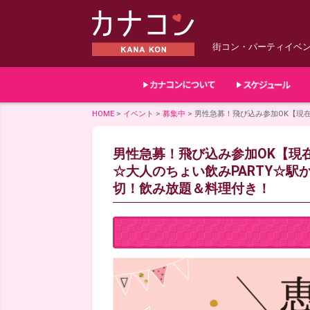
街コン・パーティイベ
HOME
>
イベント
>
募集中
>
男性急募！飛び込み参加OK【現在3
男性急募！飛び込み参加OK【現在3
☆大人のちょい飲みPARTY☆駅から
切！飲み放題＆料理付き！