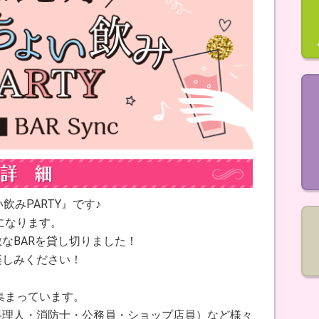
みPARTY』です♪
になります。
なBARを貸し切りました！
楽しみください！
集まっています。
料理人・消防士・公務員・ショップ店員）など様々