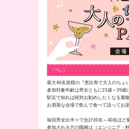
最大40名規模の『恵比寿で大人のちょい飲
参加対象年齢は男女ともに23歳～39歳
駅近で知れば絶対お勧めしたくなる素敵
お洒落な会場で飲んで食べて語ってお
毎回男女比半々で合計30名～40名ほど
参加される方の職種は（エンジニア・