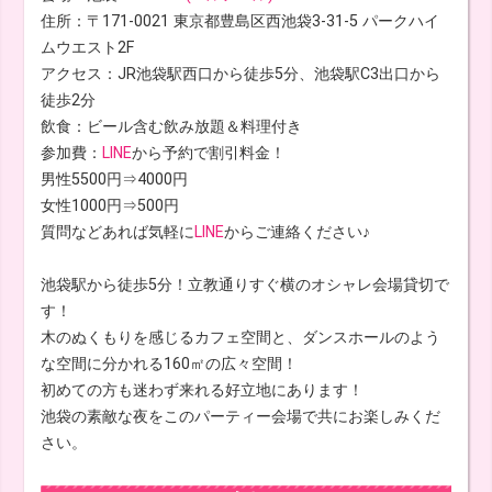
住所：〒171-0021 東京都豊島区西池袋3-31-5 パークハイ
ムウエスト2F
アクセス：JR池袋駅西口から徒歩5分、池袋駅C3出口から
徒歩2分
飲食：ビール含む飲み放題＆料理付き
参加費：
LINE
から予約で割引料金！
男性5500円⇒4000円
女性1000円⇒500円
質問などあれば気軽に
LINE
からご連絡ください♪
池袋駅から徒歩5分！立教通りすぐ横のオシャレ会場貸切で
す！
木のぬくもりを感じるカフェ空間と、ダンスホールのよう
な空間に分かれる160㎡の広々空間！
初めての方も迷わず来れる好立地にあります！
池袋の素敵な夜をこのパーティー会場で共にお楽しみくだ
さい。