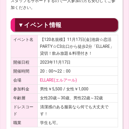
スタッフもサポートするので一人参加の方も安心してご参
加ください。
▼イベント情報
イベント名
【120名規模】11月17日(金)池袋☆恋活
PARTY☆C3出口から徒歩2分「ELLARE」
貸切！飲み放題＆料理付き！
開催日程
2023年11月17日
開催時間
20：00〜22：00
会場
ELLARE(エルアール)
参加料金
男性￥5,500 / 女性￥1,000
年齢層
女性20歳～30歳、男性22歳～32歳
ドレスコー
清潔感のある服装なら何でも大丈夫で
ド
す！
職業
学生も可。