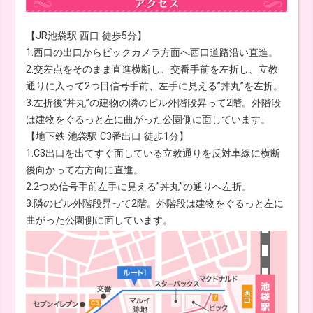
【JR池袋駅 西口 徒歩5分】
1.西口の出口からビックカメラ方面へ西口道路沿い直進。
2.交差点をそのまま直進横断し、交番手前を左折し、立教
通りに入って2つ目信号手前、左手に見える”丼丸”を左折。
3.左折後”丼丸”の建物の隣のビル外階段昇って2階。外階段
は建物をぐるっと左に曲がった公園側に面しています。
【地下鉄 池袋駅 C3番出口 徒歩1分】
1.C3出口を出てすぐ面している立教通りを反対車線に横断
後向かって右方向に直進。
2.2つめ信号手前左手に見える”丼丸”の通りへ左折。
3.隣のビル外階段昇って2階。外階段は建物をぐるっと左に
曲がった公園側に面しています。