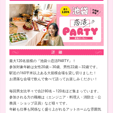
最大120名規模の『池袋☆恋活PARTY』！
参加対象年齢は女性20歳～30歳、男性22歳～32歳です。
駅近の160平米以上ある大規模会場を貸し切りました！
お洒落な会場で飲んで食べて語ってお楽しみください！
毎回男女比半々で合計80名～120名ほど集まっています。
参加される方の職種は（エンジニア・料理人・消防士・公
務員・ショップ店員）など様々です。
年齢も仕事も関係なく盛り上がれるアットホームな雰囲気