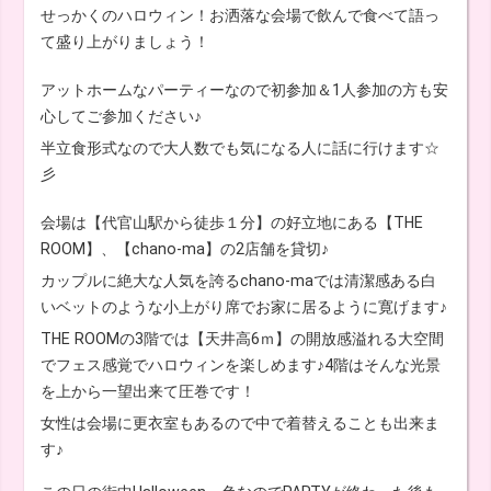
せっかくのハロウィン！お洒落な会場で飲んで食べて語っ
て盛り上がりましょう！
アットホームなパーティーなので初参加＆1人参加の方も安
心してご参加ください♪
半立食形式なので大人数でも気になる人に話に行けます☆
彡
会場は【代官山駅から徒歩１分】の好立地にある【THE
ROOM】、【chano-ma】の2店舗を貸切♪
カップルに絶大な人気を誇るchano-maでは清潔感ある白
いベットのような小上がり席でお家に居るように寛げます♪
THE ROOMの3階では【天井高6ｍ】の開放感溢れる大空間
でフェス感覚でハロウィンを楽しめます♪4階はそんな光景
を上から一望出来て圧巻です！
女性は会場に更衣室もあるので中で着替えることも出来ま
す♪