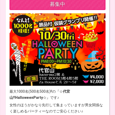
募集中
最大1000名(500名500名)!!の『☆
代官
山!!HalloweenParty
☆』です♪
女性のほうがかなり先行して集まっていますが男女関係な
く楽しめるパーティーなのでご安心ください♪