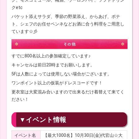
ク、モスコミュール、梅酒、ウーロンハイ、ソフトドリン
クetc
バケット添えサラダ、季節の野菜添え、からあげ、ポテ
ト、シェフのお任せペンネなどお酒に合う料理をご用意し
ています☆彡
すでに800名以上の参加確定しています♪
キャンセルは前日20時までお願いします。
5Fは人数によっては使用しない場合がございます。
ワンポイント以上の仮装がドレスコードです！
更衣室は大変混み合いますので出来るだけ着替えて来てく
ださい！
▼イベント情報
イベント名
【最大1000名】10月30日(金)代官山☆大