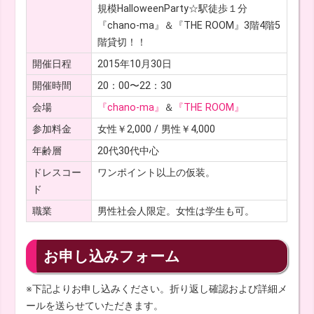
規模HalloweenParty☆駅徒歩１分
『chano-ma』＆『THE ROOM』3階4階5
階貸切！！
開催日程
2015年10月30日
開催時間
20：00〜22：30
会場
『chano-ma』
＆
『THE ROOM』
参加料金
女性￥2,000 / 男性￥4,000
年齢層
20代30代中心
ドレスコー
ワンポイント以上の仮装。
ド
職業
男性社会人限定。女性は学生も可。
お申し込みフォーム
※下記よりお申し込みください。折り返し確認および詳細メ
ールを送らせていただきます。