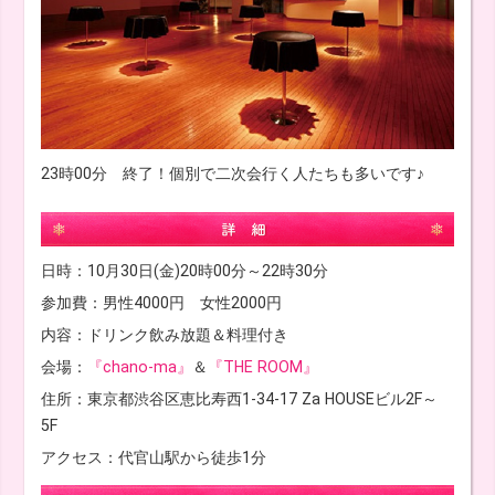
23時00分 終了！個別で二次会行く人たちも多いです♪
日時：10月30日(金)20時00分～22時30分
参加費：男性4000円 女性2000円
内容：ドリンク飲み放題＆料理付き
会場：
『chano-ma』
＆
『THE ROOM』
住所：東京都渋谷区恵比寿西1-34-17 Za HOUSEビル2F～
5F
アクセス：代官山駅から徒歩1分