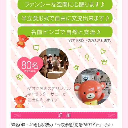
80名(40：40名)規模!!の『☆表参道!!恋活PARTY☆』です♪