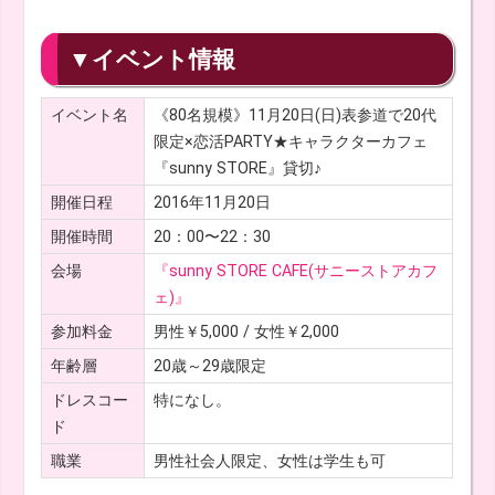
▼イベント情報
イベント名
《80名規模》11月20日(日)表参道で20代
限定×恋活PARTY★キャラクターカフェ
『sunny STORE』貸切♪
開催日程
2016年11月20日
開催時間
20：00〜22：30
会場
『sunny STORE CAFE(サニーストアカフ
ェ)』
参加料金
男性￥5,000 / 女性￥2,000
年齢層
20歳～29歳限定
ドレスコー
特になし。
ド
職業
男性社会人限定、女性は学生も可