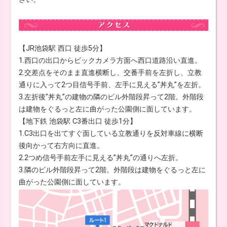
【JR池袋駅 西口 徒歩5分】
1.西口の出口からビックカメラ方面へ西口道路沿い直進。
2.交差点をそのまま直進横断し、交番手前を左折し、立教
通りに入って2つ目信号手前、左手に見える”丼丸”を左折。
3.左折後”丼丸”の建物の隣のビル外階段昇って2階。外階段
は建物をぐるっと左に曲がった公園側に面しています。
【地下鉄 池袋駅 C3番出口 徒歩1分】
1.C3出口を出てすぐ面している立教通りを反対車線に横断
後向かって右方向に直進。
2.2つめ信号手前左手に見える”丼丸”の通りへ左折。
3.隣のビル外階段昇って2階。外階段は建物をぐるっと左に
曲がった公園側に面しています。