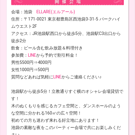
会場：池袋
ELLARE(エルアール)
住所：〒171-0021 東京都豊島区西池袋3-31-5 パークハイ
ムウエスト2F
アクセス：JR池袋駅西口から徒歩5分、池袋駅C3出口から
徒歩2分
飲食：ビール含む飲み放題＆料理付き
参加費：
LINE
から予約で割引料金！
男性5500円⇒4000円
女性1000円⇒500円
質問などあれば気軽に
LINE
からご連絡ください♪
池袋駅から徒歩5分！立教通りすぐ横のオシャレ会場貸切で
す！
木のぬくもりを感じるカフェ空間と、ダンスホールのよう
な空間に分かれる160㎡の広々空間！
初めての方も迷わず来れる好立地にあります！
池袋の素敵な夜をこのパーティー会場で共にお楽しみくだ
さい。