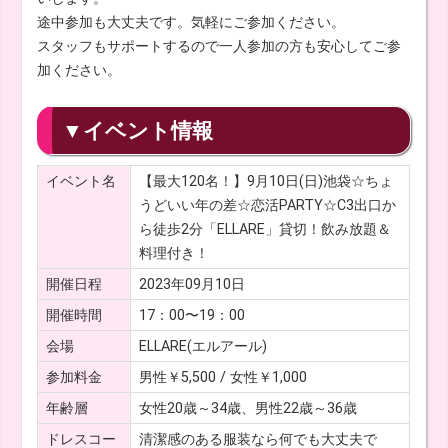
途中参加も大丈夫です。気軽にご参加ください。
スタッフもサポートするので一人参加の方も安心してご参
加ください。
▼イベント情報
イベント名
【最大120名！】9月10日(日)池袋☆ちょ
うどいい年の差☆恋活PARTY☆C3出口か
ら徒歩2分「ELLARE」貸切！飲み放題＆
料理付き！
開催日程
2023年09月10日
開催時間
17：00〜19：00
会場
ELLARE(エルアール)
参加料金
男性￥5,500 / 女性￥1,000
年齢層
女性20歳～34歳、男性22歳～36歳
ドレスコー
清潔感のある服装なら何でも大丈夫で