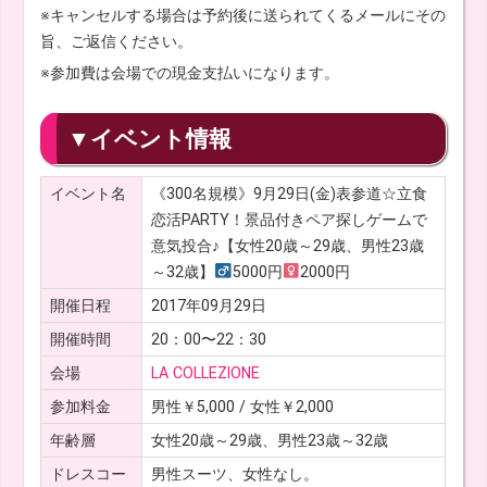
※キャンセルする場合は予約後に送られてくるメールにその
旨、ご返信ください。
※参加費は会場での現金支払いになります。
▼イベント情報
イベント名
《300名規模》9月29日(金)表参道☆立食
恋活PARTY！景品付きペア探しゲームで
意気投合♪【女性20歳～29歳、男性23歳
～32歳】
5000円
2000円
開催日程
2017年09月29日
開催時間
20：00〜22：30
会場
LA COLLEZIONE
参加料金
男性￥5,000 / 女性￥2,000
年齢層
女性20歳～29歳、男性23歳～32歳
ドレスコー
男性スーツ、女性なし。