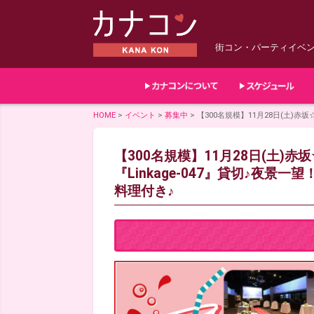
街コン・パーティイベ
HOME
>
イベント
>
募集中
>
【300名規模】11月28日(土)赤坂
【300名規模】11月28日(土)赤
『Linkage-047』貸切♪夜景一望
料理付き♪