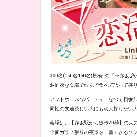
300名(150名150名)規模!!の『☆赤坂 
お洒落な会場で飲んで食べて語って盛
アットホームなパーティーなので初参加
同性の友達欲しい人にも恋人探したい人に
会場は、【赤坂駅から徒歩20秒】の人気ラウ
全面ガラス張りの夜景を一望できるソフ