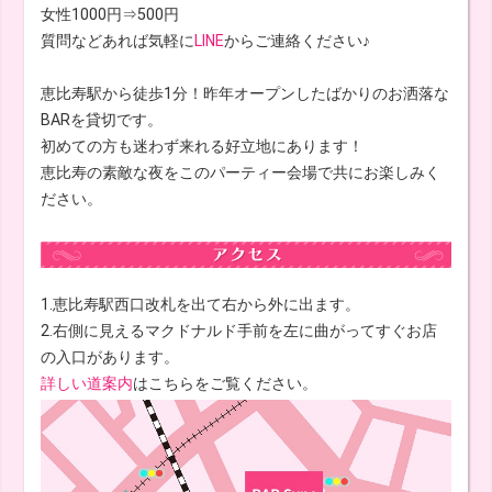
女性1000円⇒500円
質問などあれば気軽に
LINE
からご連絡ください♪
恵比寿駅から徒歩1分！昨年オープンしたばかりのお洒落な
BARを貸切です。
初めての方も迷わず来れる好立地にあります！
恵比寿の素敵な夜をこのパーティー会場で共にお楽しみく
ださい。
1.恵比寿駅西口改札を出て右から外に出ます。
2.右側に見えるマクドナルド手前を左に曲がってすぐお店
の入口があります。
詳しい道案内
はこちらをご覧ください。