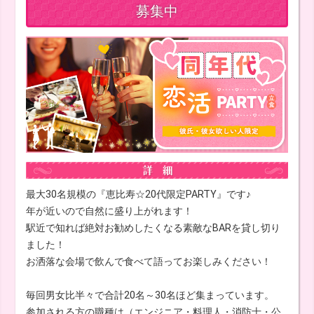
募集中
最大30名規模の『恵比寿☆20代限定PARTY』です♪
年が近いので自然に盛り上がれます！
駅近で知れば絶対お勧めしたくなる素敵なBARを貸し切り
ました！
お洒落な会場で飲んで食べて語ってお楽しみください！
毎回男女比半々で合計20名～30名ほど集まっています。
参加される方の職種は（エンジニア・料理人・消防士・公