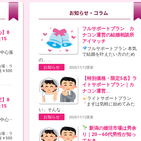
フルサポートプラン カ
心】8
ナコン運営の結婚相談所
17:15
アイマッチ
フルサポートプラン 本気
代中心落
で結婚を叶えたい方のため
の、 ...
会場：ラ
お知らせ
2025/11/12更新
性￥500
【特別価格・限定5名】ラ
イトサポートプラン｜カ
ナコン運営…
ライトサポートプラン
定】8
「まずは気軽に始めてみた
17:15
い」そんな ...
お知らせ
2025/11/12更新
代中心・
新潟の婚活市場は男余
会場：ラ
り｜20～60代男性が知っ
性￥500
ておき…