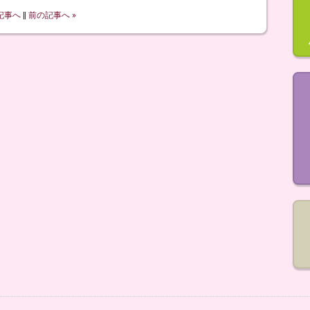
記事へ
‖
前の記事へ »