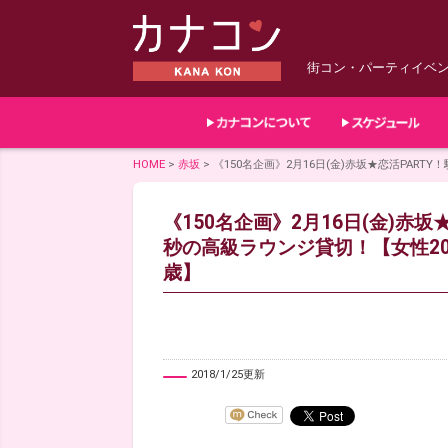
街コン・パーティイベ
HOME
>
赤坂
>
《150名企画》2月16日(金)赤坂★恋活PART
《150名企画》2月16日(金)赤坂
秒の高級ラウンジ貸切！【女性20
歳】
2018/1/25更新