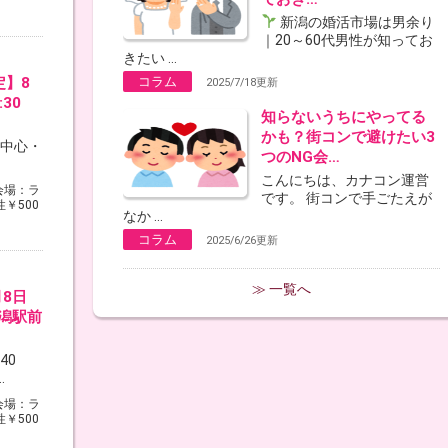
新潟の婚活市場は男余り
｜20～60代男性が知ってお
きたい ...
定】8
コラム
2025/7/18更新
19:30
知らないうちにやってる
かも？街コンで避けたい3
代中心・
つのNG会…
こんにちは、カナコン運営
会場：ラ
です。 街コンで手ごたえが
性￥500
なか ...
コラム
2025/6/26更新
≫ 一覧へ
月8日
 新潟駅前
40
.
会場：ラ
性￥500