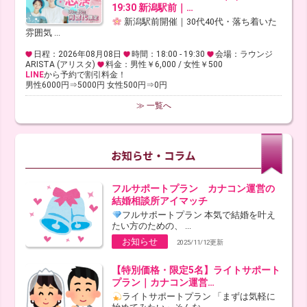
19:30 新潟駅前｜…
新潟駅前開催｜30代40代・落ち着いた
雰囲気 ...
日程：2026年08月08日
時間：18:00 - 19:30
会場：ラウンジ
ARISTA (アリスタ)
料金：男性￥6,000 / 女性￥500
LINE
から予約で割引料金！
男性6000円⇒5000円 女性500円⇒0円
≫ 一覧へ
フルサポートプラン カナコン運営の
結婚相談所アイマッチ
フルサポートプラン 本気で結婚を叶え
たい方のための、 ...
お知らせ
2025/11/12更新
【特別価格・限定5名】ライトサポート
プラン｜カナコン運営…
ライトサポートプラン 「まずは気軽に