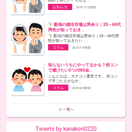
始めてみたい」そんな ...
お知らせ
2025/11/12更新
新潟の婚活市場は男余り｜20～60代
男性が知っておき…
新潟の婚活市場は男余り｜20～60代男
性が知っておきたい ...
コラム
2025/7/18更新
知らないうちにやってるかも？街コン
で避けたい3つのNG会…
こんにちは、カナコン運営です。 街コン
で手ごたえがなか ...
コラム
2025/6/26更新
≫ 一覧へ
Tweets by kanakon0220