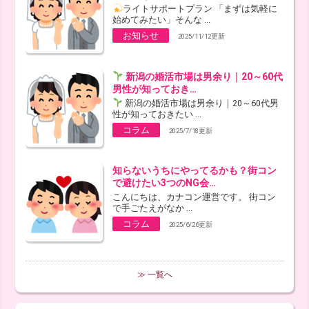
ライトサポートプラン 「まずは気軽に
始めてみたい」そんな ...
お知らせ
2025/11/12更新
新潟の婚活市場は男余り｜20～60代
男性が知っておき…
新潟の婚活市場は男余り｜20～60代男
性が知っておきたい ...
コラム
2025/7/18更新
知らないうちにやってるかも？街コン
で避けたい3つのNG会…
こんにちは、カナコン運営です。 街コン
で手ごたえがなか ...
コラム
2025/6/26更新
≫ 一覧へ