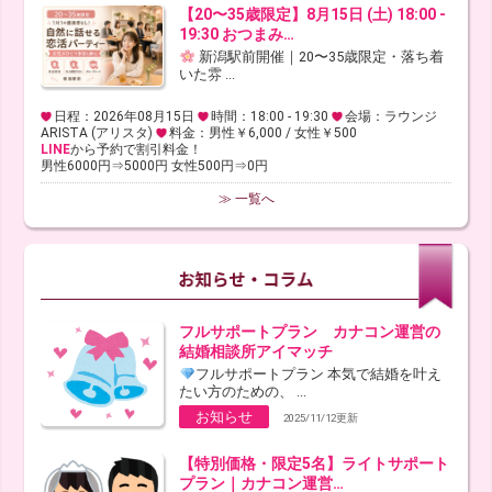
【20〜35歳限定】8月15日 (土) 18:00 -
19:30 おつまみ…
新潟駅前開催｜20〜35歳限定・落ち着
いた雰 ...
日程：2026年08月15日
時間：18:00 - 19:30
会場：ラウンジ
ARISTA (アリスタ)
料金：男性￥6,000 / 女性￥500
LINE
から予約で割引料金！
男性6000円⇒5000円 女性500円⇒0円
≫ 一覧へ
フルサポートプラン カナコン運営の
結婚相談所アイマッチ
フルサポートプラン 本気で結婚を叶え
たい方のための、 ...
お知らせ
2025/11/12更新
【特別価格・限定5名】ライトサポート
プラン｜カナコン運営…