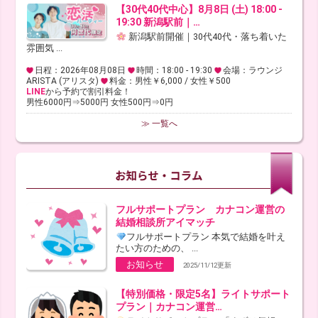
【30代40代中心】8月8日 (土) 18:00 -
19:30 新潟駅前｜…
新潟駅前開催｜30代40代・落ち着いた
雰囲気 ...
日程：2026年08月08日
時間：18:00 - 19:30
会場：ラウンジ
ARISTA (アリスタ)
料金：男性￥6,000 / 女性￥500
LINE
から予約で割引料金！
男性6000円⇒5000円 女性500円⇒0円
≫ 一覧へ
フルサポートプラン カナコン運営の
結婚相談所アイマッチ
フルサポートプラン 本気で結婚を叶え
たい方のための、 ...
お知らせ
2025/11/12更新
【特別価格・限定5名】ライトサポート
プラン｜カナコン運営…