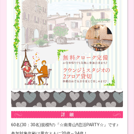
60名(30：30名)規模!!の『☆南青山!!恋活PARTY☆』です♪
参加対象年齢は男女ともに20歳～34歳！