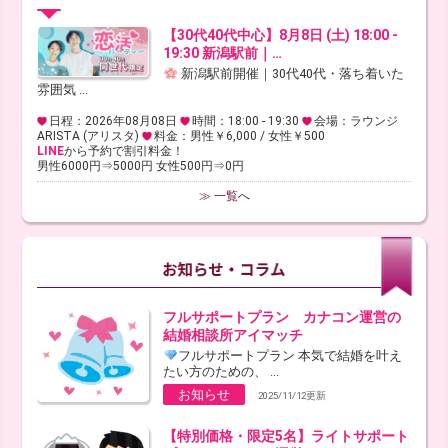
【30代40代中心】8月8日 (土) 18:00 -
19:30 新潟駅前｜…
新潟駅前開催｜30代40代・落ち着いた
雰囲気 ...
日程：2026年08月08日
時間：18:00 - 19:30
会場：ラウンジ
ARISTA (アリスタ)
料金：男性￥6,000 / 女性￥500
LINE
から予約で割引料金！
男性6000円⇒5000円 女性500円⇒0円
≫ 一覧へ
フルサポートプラン カナコン運営の
結婚相談所アイマッチ
フルサポートプラン 本気で結婚を叶え
たい方のための、 ...
お知らせ
2025/11/12更新
【特別価格・限定5名】ライトサポート