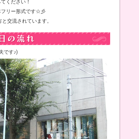
みてください！
本フリー形式です☆彡
の方と交流されています。
夫です♪)