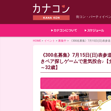
街コン・パーティイベ
HOME
>
イベント
>
募集中
>
《300名募集》7月15日(日)表
《300名募集》7月15日(日)表参
きペア探しゲームで意気投合♪【女
～32歳】