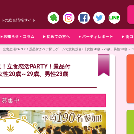
ントの総合情報サイト
参道！立食恋活PARTY！景品付きペア探しゲームで意気投合♪【女性20歳～29歳、男性23歳～3
道！立食恋活PARTY！景品付
性20歳～29歳、男性23歳
募集中