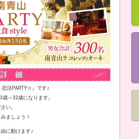
道 恋活PARTY☆』です♪
3歳～32歳になります。
ださい。
しみましょう！
由に動けます♪