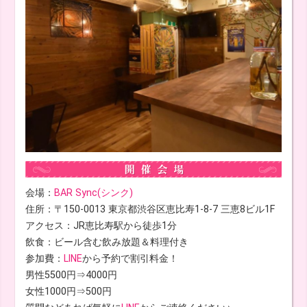
会場：
BAR Sync(シンク)
住所：〒150-0013 東京都渋谷区恵比寿1-8-7 三恵8ビル1F
アクセス：JR恵比寿駅から徒歩1分
飲食：ビール含む飲み放題＆料理付き
参加費：
LINE
から予約で割引料金！
男性5500円⇒4000円
女性1000円⇒500円