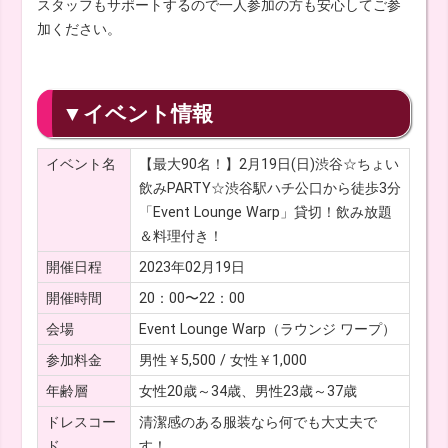
スタッフもサポートするので一人参加の方も安心してご参
加ください。
▼イベント情報
イベント名
【最大90名！】2月19日(日)渋谷☆ちょい
飲みPARTY☆渋谷駅ハチ公口から徒歩3分
「Event Lounge Warp」貸切！飲み放題
＆料理付き！
開催日程
2023年02月19日
開催時間
20：00〜22：00
会場
Event Lounge Warp（ラウンジ ワープ）
参加料金
男性￥5,500 / 女性￥1,000
年齢層
女性20歳～34歳、男性23歳～37歳
ドレスコー
清潔感のある服装なら何でも大丈夫で
ド
す！