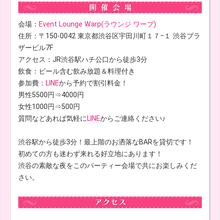
会場：
Event Lounge Warp(ラウンジ ワープ)
住所：〒150-0042 東京都渋谷区宇田川町１７−１ 渋谷ブラ
ザービル7F
アクセス：JR渋谷駅ハチ公口から徒歩3分
飲食：ビール含む飲み放題＆料理付き
参加費：
LINE
から予約で割引料金！
男性5500円⇒4000円
女性1000円⇒500円
質問などあれば気軽に
LINE
からご連絡ください♪
渋谷駅から徒歩3分！最上階のお洒落なBARを貸切です！
初めての方も迷わず来れる好立地にあります！
渋谷の素敵な夜をこのパーティー会場で共にお楽しみくだ
さい。