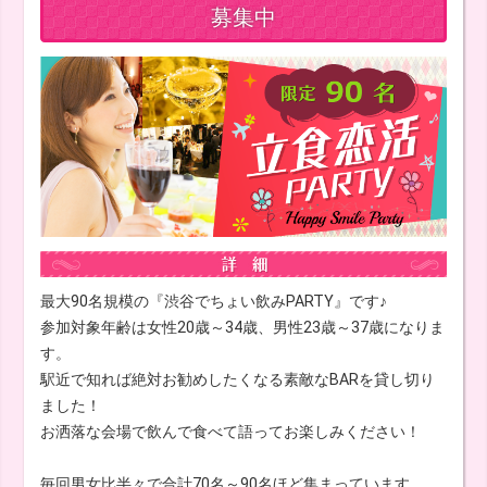
募集中
最大90名規模の『渋谷でちょい飲みPARTY』です♪
参加対象年齢は女性20歳～34歳、男性23歳～37歳になりま
す。
駅近で知れば絶対お勧めしたくなる素敵なBARを貸し切り
ました！
お洒落な会場で飲んで食べて語ってお楽しみください！
毎回男女比半々で合計70名～90名ほど集まっています。