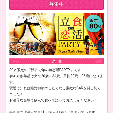
募集中
80名限定の『渋谷で年の差恋活PARTY』です♪
参加対象年齢は女性20歳～34歳、男性22歳～36歳になりま
す。
駅近で知れば絶対お勧めしたくなる素敵なBARを貸し切り
ました！
お洒落な会場で飲んで食べて語ってお楽しみください！
毎回男女比半々で合計60名～80名ほど集まっています。