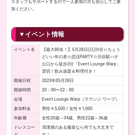
スタッフもサポートするので一人参加の方も安心してご参
加ください。
▼イベント情報
イベント名
【最大80名！】5月28日(日)渋谷☆ちょう
どいい年の差☆恋活PARTY☆渋谷駅ハチ
公口から徒歩3分「Event Lounge Warp」
貸切！飲み放題＆料理付き！
開催日程
2023年05月28日
開催時間
20：00〜22：00
会場
Event Lounge Warp（ラウンジ ワープ）
参加料金
男性￥5,500 / 女性￥1,000
年齢層
女性20歳～34歳、男性22歳～36歳
ドレスコー
清潔感のある服装なら何でも大丈夫で
ド
す！