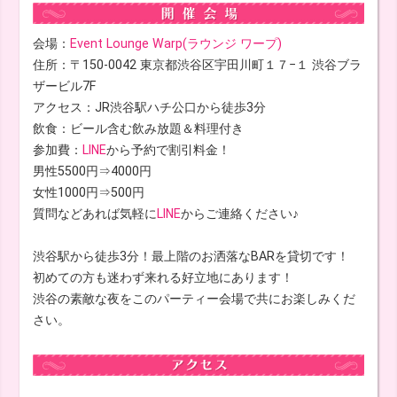
会場：
Event Lounge Warp(ラウンジ ワープ)
住所：〒150-0042 東京都渋谷区宇田川町１７−１ 渋谷ブラ
ザービル7F
アクセス：JR渋谷駅ハチ公口から徒歩3分
飲食：ビール含む飲み放題＆料理付き
参加費：
LINE
から予約で割引料金！
男性5500円⇒4000円
女性1000円⇒500円
質問などあれば気軽に
LINE
からご連絡ください♪
渋谷駅から徒歩3分！最上階のお洒落なBARを貸切です！
初めての方も迷わず来れる好立地にあります！
渋谷の素敵な夜をこのパーティー会場で共にお楽しみくだ
さい。