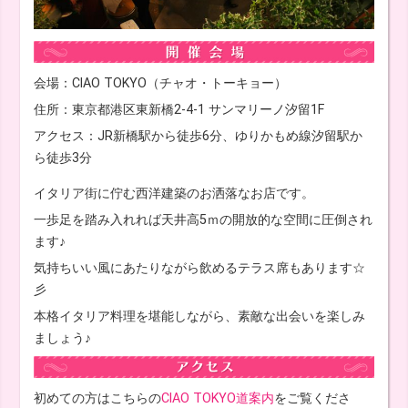
会場：CIAO TOKYO（チャオ・トーキョー）
住所：東京都港区東新橋2-4-1 サンマリーノ汐留1F
アクセス：JR新橋駅から徒歩6分、ゆりかもめ線汐留駅か
ら徒歩3分
イタリア街に佇む西洋建築のお洒落なお店です。
一歩足を踏み入れれば天井高5ｍの開放的な空間に圧倒され
ます♪
気持ちいい風にあたりながら飲めるテラス席もあります☆
彡
本格イタリア料理を堪能しながら、素敵な出会いを楽しみ
ましょう♪
初めての方はこちらの
CIAO TOKYO道案内
をご覧くださ