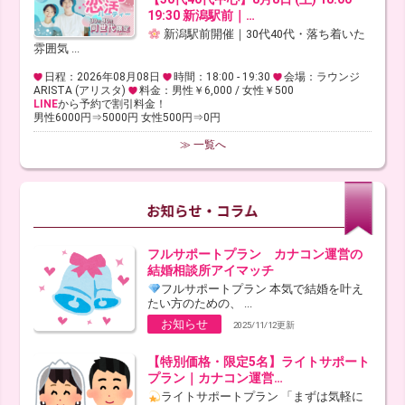
19:30 新潟駅前｜…
新潟駅前開催｜30代40代・落ち着いた
雰囲気 ...
日程：2026年08月08日
時間：18:00 - 19:30
会場：ラウンジ
ARISTA (アリスタ)
料金：男性￥6,000 / 女性￥500
LINE
から予約で割引料金！
男性6000円⇒5000円 女性500円⇒0円
≫ 一覧へ
フルサポートプラン カナコン運営の
結婚相談所アイマッチ
フルサポートプラン 本気で結婚を叶え
たい方のための、 ...
お知らせ
2025/11/12更新
【特別価格・限定5名】ライトサポート
プラン｜カナコン運営…
ライトサポートプラン 「まずは気軽に