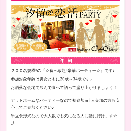
２００名規模!!の『☆食べ放題!!豪華パーティー☆』です♪
参加対象年齢は男女ともに20歳～34歳です♪
お洒落な会場で飲んで食べて語って盛り上がりましょう！
アットホームなパーティーなので初参加＆1人参加の方も安
心してご参加ください♪
半立食形式なので大人数でも気になる人に話に行けます☆
彡