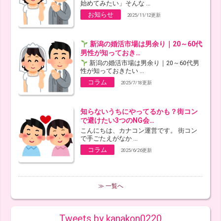
始めてみたい」そんな ...
お知らせ
2025/11/12更新
新潟の婚活市場は男余り｜20～60代
男性が知っておき…
新潟の婚活市場は男余り｜20～60代男
性が知っておきたい ...
コラム
2025/7/18更新
知らないうちにやってるかも？街コン
で避けたい3つのNG会…
こんにちは、カナコン運営です。 街コン
で手ごたえがなか ...
コラム
2025/6/26更新
≫ 一覧へ
Tweets by kanakon0220