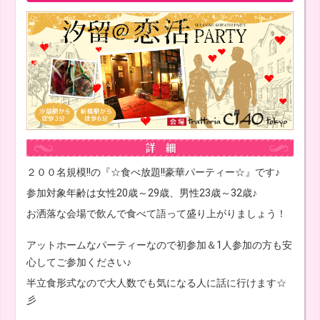
２００名規模!!の『☆食べ放題!!豪華パーティー☆』です♪
参加対象年齢は女性20歳～29歳、男性23歳～32歳♪
お洒落な会場で飲んで食べて語って盛り上がりましょう！
アットホームなパーティーなので初参加＆1人参加の方も安
心してご参加ください♪
半立食形式なので大人数でも気になる人に話に行けます☆
彡