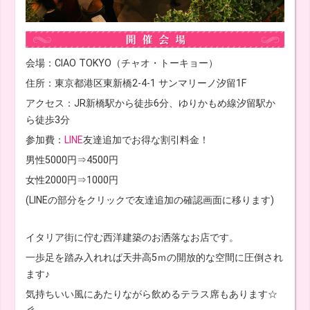
会場：CIAO TOKYO（チャオ・トーキョー）
住所：東京都港区東新橋2-4-1 サンマリーノ汐留1F
アクセス：JR新橋駅から徒歩6分、ゆりかもめ線汐留駅か
ら徒歩3分
参加費：
LINE
友達追加でお得な割引料金！
男性5000円⇒4500円
女性2000円⇒1000円
(LINEの部分をクリックで友達追加の確認画面に移ります)
イタリア街に佇む西洋建築のお洒落なお店です。
一歩足を踏み入れれば天井高5ｍの開放的な空間に圧倒され
ます♪
気持ちいい風にあたりながら飲めるテラス席もあります☆