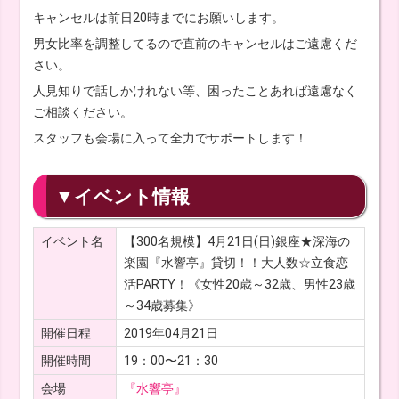
キャンセルは前日20時までにお願いします。
男女比率を調整してるので直前のキャンセルはご遠慮くだ
さい。
人見知りで話しかけれない等、困ったことあれば遠慮なく
ご相談ください。
スタッフも会場に入って全力でサポートします！
▼イベント情報
イベント名
【300名規模】4月21日(日)銀座★深海の
楽園『水響亭』貸切！！大人数☆立食恋
活PARTY！《女性20歳～32歳、男性23歳
～34歳募集》
開催日程
2019年04月21日
開催時間
19：00〜21：30
会場
『水響亭』