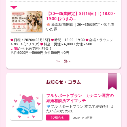
【20〜35歳限定】8月15日 (土) 18:00 -
19:30 おつまみ…
新潟駅前開催｜20〜35歳限定・落ち着
いた雰 ...
日程：2026年08月15日
時間：18:00 - 19:30
会場：ラウンジ
ARISTA (アリスタ)
料金：男性￥6,000 / 女性￥500
LINE
から予約で割引料金！
男性6000円⇒5000円 女性500円⇒0円
≫ 一覧へ
フルサポートプラン カナコン運営の
結婚相談所アイマッチ
フルサポートプラン 本気で結婚を叶え
たい方のための、 ...
お知らせ
2025/11/12更新