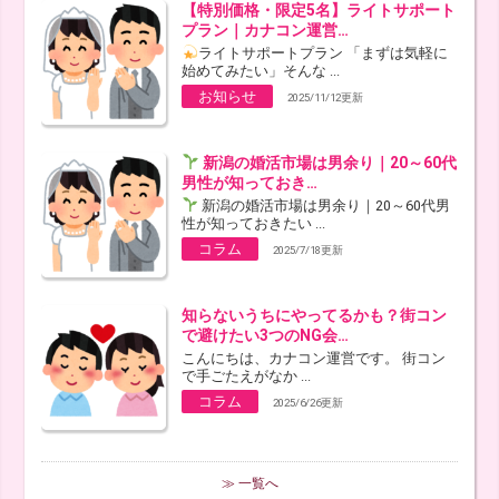
【特別価格・限定5名】ライトサポート
プラン｜カナコン運営…
ライトサポートプラン 「まずは気軽に
始めてみたい」そんな ...
お知らせ
2025/11/12更新
新潟の婚活市場は男余り｜20～60代
男性が知っておき…
新潟の婚活市場は男余り｜20～60代男
性が知っておきたい ...
コラム
2025/7/18更新
知らないうちにやってるかも？街コン
で避けたい3つのNG会…
こんにちは、カナコン運営です。 街コン
で手ごたえがなか ...
コラム
2025/6/26更新
≫ 一覧へ