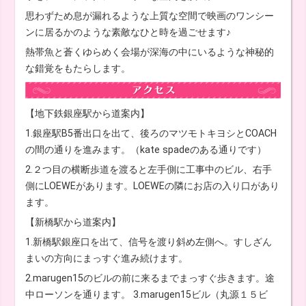
思わずため息が漏れるような上質な空間で映画のワンシー
ンに居るかのような素敵なひと時を過ごせます♪
熱帯魚と蒼くゆらめく会場が深海の中にいるような神秘的
な錯覚をもたらします。
【地下鉄銀座駅から道案内】
1.銀座駅B5番出口を出て、後ろのマツモトキヨシとCOACH
の間の通りを進みます。（kate spadeのある通りです）
2.２つ目の横断歩道を渡ると左手側に工事中のビル、右手
側にLOEWEがあります。LOEWEの隣にお店の入り口があり
ます。
【新橋駅から道案内】
1.新橋駅銀座口を出て、信号を渡り斜め左側へ。すしざん
まいの方向にまっすぐ進み続けます。
2.marugen15のビルの前に来るまでまっすぐ歩きます。途
中ローソンを通ります。 3.marugen15ビル（丸源１５ビ