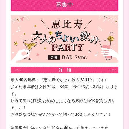
募集中
最大40名規模の『恵比寿でちょい飲みPARTY』です♪
参加対象年齢は女性20歳～34歳、男性23歳～37歳になりま
す。
駅近で知れば絶対お勧めしたくなる素敵なBARを貸し切り
ました！
お洒落な会場で飲んで食べて語ってお楽しみください！
毎回男女比半々で合計30名～40名ほど集まっています。