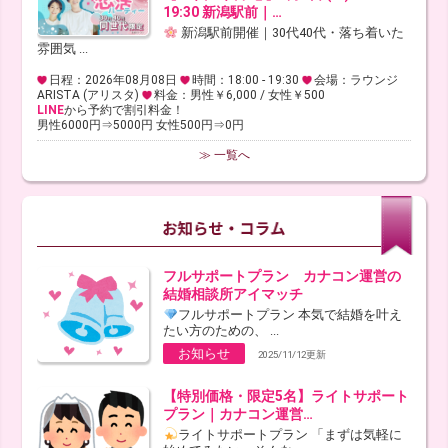
19:30 新潟駅前｜…
新潟駅前開催｜30代40代・落ち着いた
雰囲気 ...
日程：2026年08月08日
時間：18:00 - 19:30
会場：ラウンジ
ARISTA (アリスタ)
料金：男性￥6,000 / 女性￥500
LINE
から予約で割引料金！
男性6000円⇒5000円 女性500円⇒0円
≫ 一覧へ
フルサポートプラン カナコン運営の
結婚相談所アイマッチ
フルサポートプラン 本気で結婚を叶え
たい方のための、 ...
お知らせ
2025/11/12更新
【特別価格・限定5名】ライトサポート
プラン｜カナコン運営…
ライトサポートプラン 「まずは気軽に