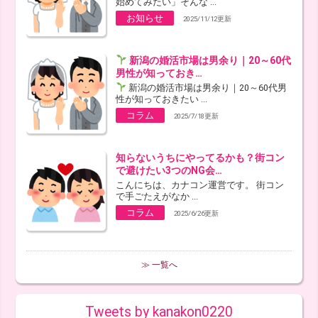
始めてみたい」そんな ...
お知らせ
2025/11/12更新
新潟の婚活市場は男余り｜20～60代
男性が知っておき…
新潟の婚活市場は男余り｜20～60代男
性が知っておきたい ...
コラム
2025/7/18更新
知らないうちにやってるかも？街コン
で避けたい3つのNG会…
こんにちは、カナコン運営です。 街コン
で手ごたえがなか ...
コラム
2025/6/26更新
≫ 一覧へ
Tweets by kanakon0220