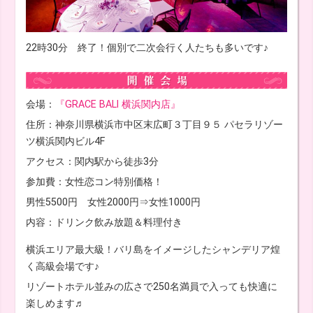
22時30分 終了！個別で二次会行く人たちも多いです♪
会場：
『GRACE BALI 横浜関内店』
住所：神奈川県横浜市中区末広町３丁目９５ パセラリゾー
ツ横浜関内ビル4F
アクセス：関内駅から徒歩3分
参加費：女性恋コン特別価格！
男性5500円 女性2000円⇒女性1000円
内容：ドリンク飲み放題＆料理付き
横浜エリア最大級！バリ島をイメージしたシャンデリア煌
く高級会場です♪
リゾートホテル並みの広さで250名満員で入っても快適に
楽しめます♬