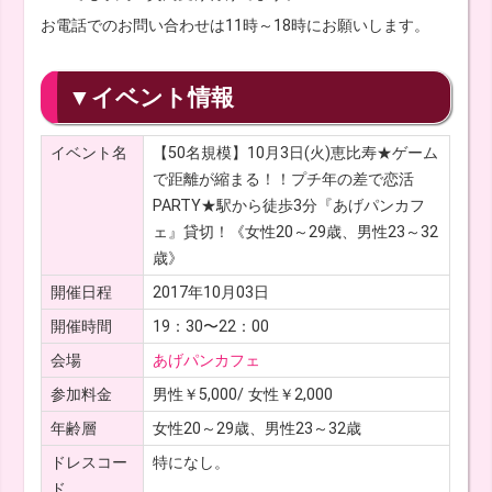
お電話でのお問い合わせは11時～18時にお願いします。
▼イベント情報
イベント名
【50名規模】10月3日(火)恵比寿★ゲーム
で距離が縮まる！！プチ年の差で恋活
PARTY★駅から徒歩3分『あげパンカフ
ェ』貸切！《女性20～29歳、男性23～32
歳》
開催日程
2017年10月03日
開催時間
19：30〜22：00
会場
あげパンカフェ
参加料金
男性￥5,000/ 女性￥2,000
年齢層
女性20～29歳、男性23～32歳
ドレスコー
特になし。
ド